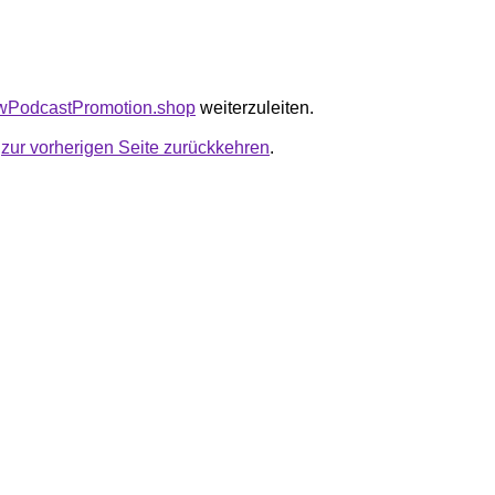
gowPodcastPromotion.shop
weiterzuleiten.
u
zur vorherigen Seite zurückkehren
.